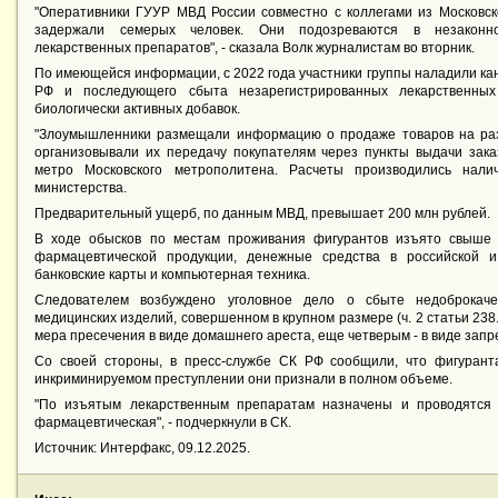
"Оперативники ГУУР МВД России совместно с коллегами из Московск
задержали семерых человек. Они подозреваются в незаконн
лекарственных препаратов", - сказала Волк журналистам во вторник.
По имеющейся информации, с 2022 года участники группы наладили ка
РФ и последующего сбыта незарегистрированных лекарственных
биологически активных добавок.
"Злоумышленники размещали информацию о продаже товаров на раз
организовывали их передачу покупателям через пункты выдачи заказ
метро Московского метрополитена. Расчеты производились нали
министерства.
Предварительный ущерб, по данным МВД, превышает 200 млн рублей.
В ходе обысков по местам проживания фигурантов изъято свыше
фармацевтической продукции, денежные средства в российской 
банковские карты и компьютерная техника.
Следователем возбуждено уголовное дело о сбыте недоброкаче
медицинских изделий, совершенном в крупном размере (ч. 2 статьи 238
мера пресечения в виде домашнего ареста, еще четверым - в виде зап
Со своей стороны, в пресс-службе СК РФ сообщили, что фигурант
инкриминируемом преступлении они признали в полном объеме.
"По изъятым лекарственным препаратам назначены и проводятся 
фармацевтическая", - подчеркнули в СК.
Источник: Интерфакс, 09.12.2025.